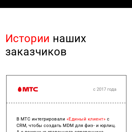
Истории
наших
заказчиков
с 2017 года
В МТС интегрировали
«Единый клиент»
с
CRM, чтобы создать MDM для физ- и юрлиц.
А с помощью эталонного справочника