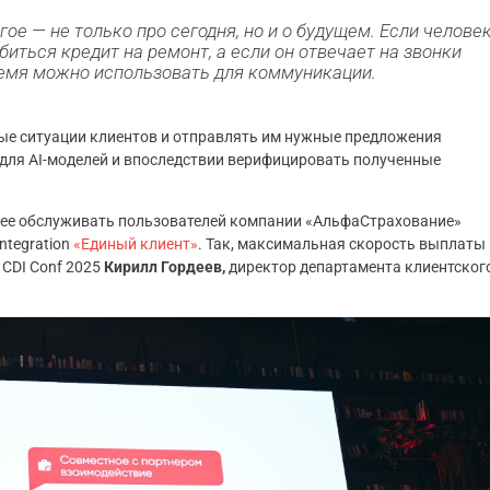
ое — не только про сегодня, но и о будущем. Если челове
биться кредит на ремонт, а если он отвечает на звонки
время можно использовать для коммуникации.
ные ситуации клиентов и отправлять им нужные предложения
 для AI-моделей и впоследствии верифицировать полученные
рее обслуживать пользователей компании «АльфаСтрахование»
ntegration
«Единый клиент»
. Так, максимальная скорость выплаты
 CDI Conf 2025
Кирилл Гордеев,
директор департамента клиентског