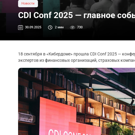
Новости
CDI Conf 2025 — главное со
30.09.2025
2
мин
730
18 сентября в «Кибердоме» прошла CDI Conf 2025 — конф
экспертов из финансовых организаций, страховых компан