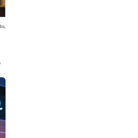
bs,
о