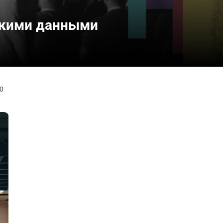
тскими данными
0