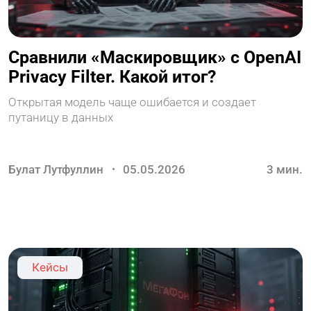
Сравнили «Маскировщик» с OpenAI
Privacy Filter. Какой итог?
Открытая модель чаще ошибается и создает
путаницу в данных
Булат Лутфуллин
05.05.2026
3
мин.
Кейсы