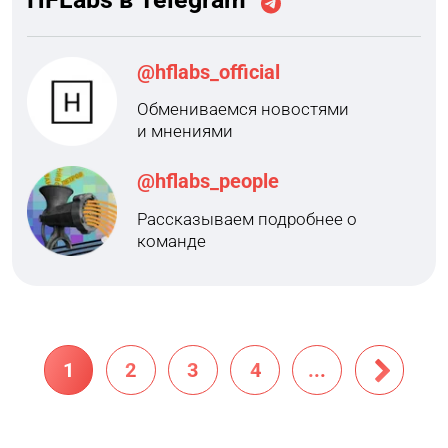
@hflabs_official
Обмениваемся новостями
и мнениями
@hflabs_people
Рассказываем подробнее о
команде
1
2
3
4
...