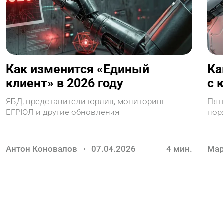
Как изменится «Единый
Ка
клиент» в 2026 году
с 
по
ЯБД, представители юрлиц, мониторинг
Пят
ЕГРЮЛ и другие обновления
пор
Антон Коновалов
07.04.2026
4
мин.
Мар