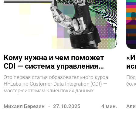
Кому нужна и чем поможет
«И
CDI — система управления
ис
клиентскими данными
Это первая статья образовательного курса
Под
HFLabs по Customer Data Integration (CDI) —
бол
мастер-системам клиентских данных.
Михаил Березин
27.10.2025
4
мин.
Али