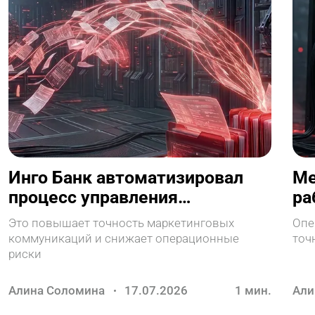
Инго Банк автоматизировал
Ме
процесс управления
ра
согласиями клиентов
кл
Это повышает точность маркетинговых
Опе
коммуникаций и снижает операционные
точ
риски
Алина Соломина
17.07.2026
1
мин.
Али