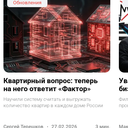
Обновления
Квартирный вопрос: теперь
Ув
на него ответит «Фактор»
би
с 
Научили систему считать и выгружать
Фил
количество квартир в каждом доме России
про
Сергей Терешков
27.02.2026
3
мин.
Мак