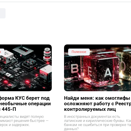
я
Полезное
форма КУС берет под
Найди меня: как омоглифы
 необычные операции
осложняют работу с Реест
и 445-П
контролируемых лиц
ециалисты видят полную
В иностранных документах есть
инимают решения быстрее —
латинские и кириллические буквы. Ка
ерок и задержек.
банкам не ошибиться при проверке т
данных?