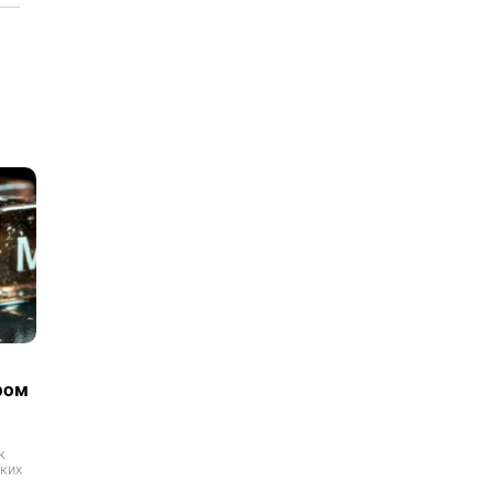
ром
к
аких