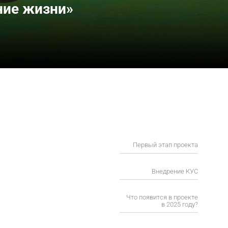
ние жизни»
Первый этап проекта
Внедрение КУС
Что появится в проекте
в 2025 году?