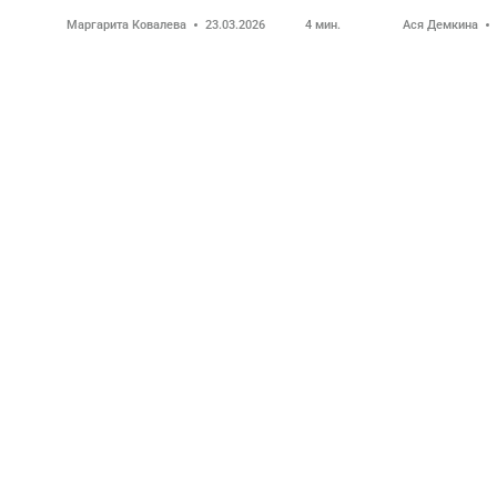
Маргарита Ковалева
23.03.2026
4
мин.
Ася Демкина