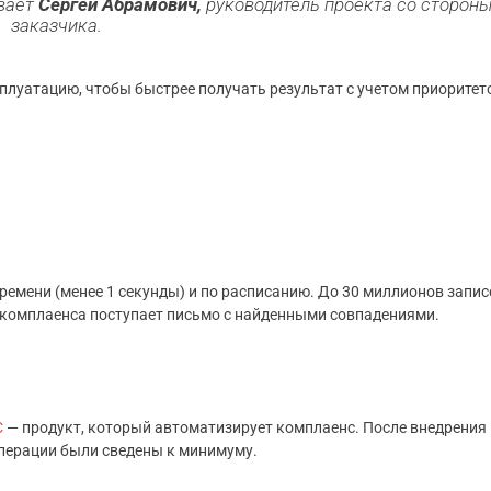
ывает
Сергей Абрамович,
руководитель проекта со сторон
заказчика.
луатацию, чтобы быстрее получать результат с учетом приоритет
ремени (менее 1 секунды) и по расписанию. До 30 миллионов запис
а комплаенса поступает письмо с найденными совпадениями.
С
— продукт, который автоматизирует комплаенс. После внедрения
перации были сведены к минимуму.