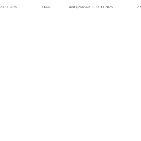
23.11.2025
1
мин.
Ася Демкина
11.11.2025
2
м