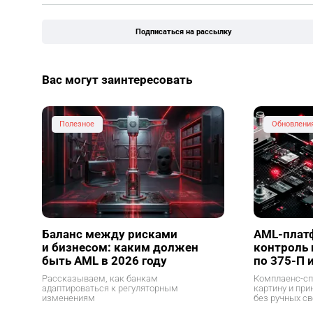
Подписаться на рассылку
Вас могут заинтересовать
Полезное
Обновлени
Баланс между рисками
AML-плат
и бизнесом: каким должен
контроль
быть AML в 2026 году
по 375-П 
Рассказываем, как банкам
Комплаенс-сп
адаптироваться к регуляторным
картину и пр
изменениям
без ручных св