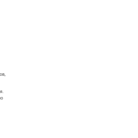
ов,
я.
но