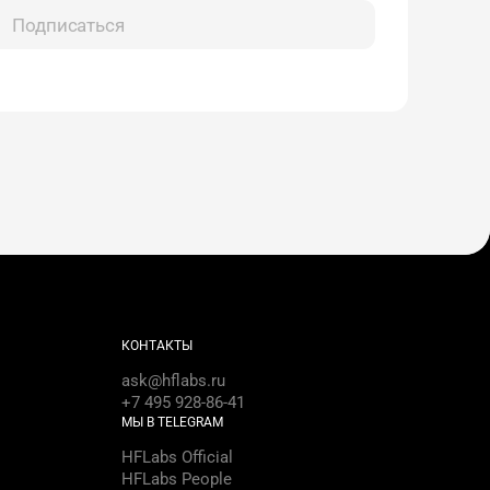
Подписаться
КОНТАКТЫ
ask@hflabs.ru
+7 495 928-86-41
МЫ В TELEGRAM
HFLabs Official
HFLabs People