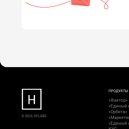
ПРОДУКТЫ
«Фактор»
«Единый 
«Орбита»
©
2026
HFLABS
«Маркети
«Единый 
КУС