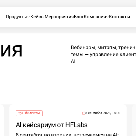
Продукты
Компания
Кейсы
Мероприятия
Блог
Контакты
ия
Вебинары, митапы, тренин
темы — управление клиен
AI
8 сентября 2026, 18:00
КЕЙСАРИУМ
AI кейсариум от HFLabs
8 сентября, во вторник, встречаемся на AI-